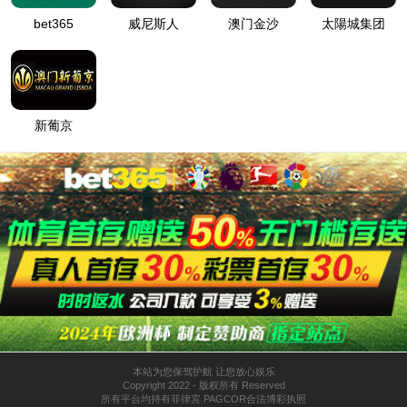
仿制药中间体
CDMO
小分子原料药CDMO
仿制药原料药CRDMO
技术平台
新闻资讯
新闻资讯
联系我们
联系我们
中文
中文
EN
Innovation
尽可能 竞可能