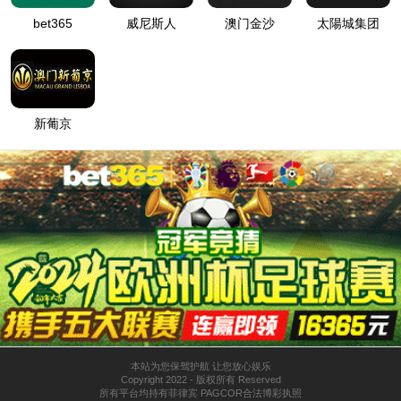
仿制药中间体
CDMO
小分子原料药CDMO
仿制药原料药CRDMO
技术平台
新闻资讯
新闻资讯
联系我们
联系我们
中文
中文
EN
Innovation
尽可能 竞可能