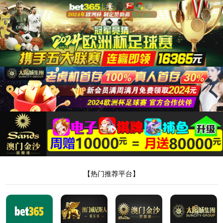
tyc86太阳集团
首页
关于tyc86太阳集团
公司简介
研发与生产
体系介绍
发展历程
企业文化
专利&荣誉
API&中间体
原料药/API
分子砌块