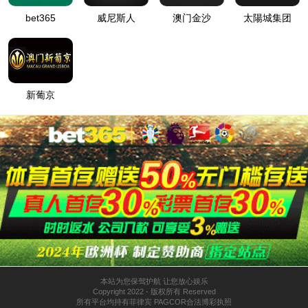
仿制药中间体
CDMO
小分子原料药CDMO
仿制药原料药CRDMO
技术平台
新闻资讯
新闻资讯
联系我们
联系我们
中文
中文
EN